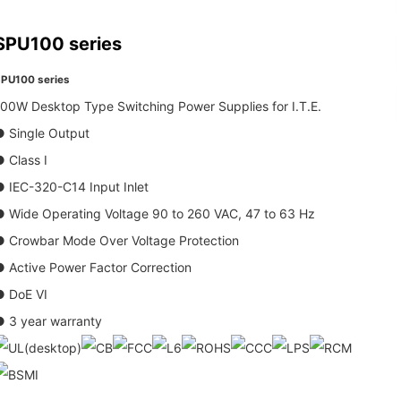
SPU100 series
PU100 series
00W Desktop Type Switching Power Supplies for I.T.E.
● Single Output
 Class I
 IEC-320-C14 Input Inlet
● Wide Operating Voltage 90 to 260 VAC, 47 to 63 Hz
● Crowbar Mode Over Voltage Protection
 Active Power Factor Correction
● DoE VI
● 3 year warranty