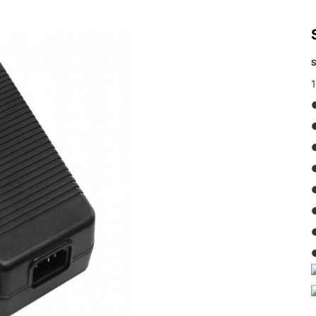
S
1
●
●
●